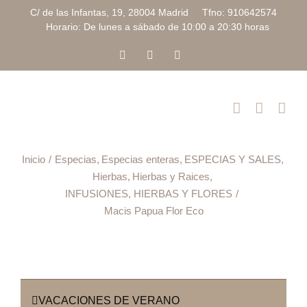
Saltar
C/ de las Infantas, 19, 28004 Madrid Tfno: 910642574
al
Horario: De lunes a sábado de 10:00 a 20:30 horas
contenido
Facebook
Instagram
Correo
electrónico
Inicio
Especias
Especias enteras
ESPECIAS Y SALES
Hierbas
Hierbas y Raices
INFUSIONES, HIERBAS Y FLORES
Macis Papua Flor Eco
VACACIONES DE VERANO