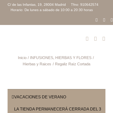
Saltar
C/ de las Infantas, 19, 28004 Madrid Tfno: 910642574
al
Horario: De lunes a sábado de 10:00 a 20:30 horas
contenido
Faceboo
Inst
Inicio
INFUSIONES, HIERBAS Y FLORES
Hierbas y Raices
Regaliz Raíz Cortada
VACACIONES DE VERANO
LA TIENDA PERMANECERÁ CERRADA DEL 3