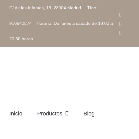
Saltar
C/ de las Infantas, 19, 28004 Madrid Tfno:
al
Faceboo
contenido
Instagra
910642574 Horario: De lunes a sábado de 10:00 a
Correo
electrón
20:30 horas
Inicio
Productos
Blog