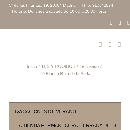
Saltar
C/ de las Infantas, 19, 28004 Madrid Tfno: 910642574
al
Horario: De lunes a sábado de 10:00 a 20:30 horas
contenido
Faceboo
Inst
Inicio
TÉS Y ROOIBOS
Té Blanco
Té Blanco Ruta de la Seda
VACACIONES DE VERANO
LA TIENDA PERMANECERÁ CERRADA DEL 3