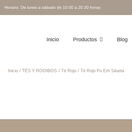
 Horario: De lunes a sábado de 10:00 a 20:30 horas
Inicio
Productos
Blog
Inicio
TÉS Y ROOIBOS
Té Rojo
Té Rojo Pu Erh Silueta