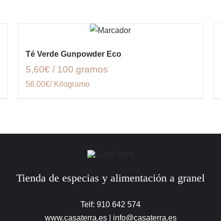
Té Verde Gunpowder Eco
5,60€ / 100 gramos
56.00€/ Kilogramo
Tienda de especias y alimentación a granel
Telf: 910 642 574
www.casaterra.es
|
info@casaterra.es