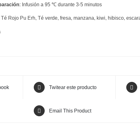
paración
: Infusión a 95 ℃ durante 3-5 minutos
: Té Rojo Pu Erh, Té verde, fresa, manzana, kiwi, hibisco, escar
a
book
Twitear este producto
Email This Product