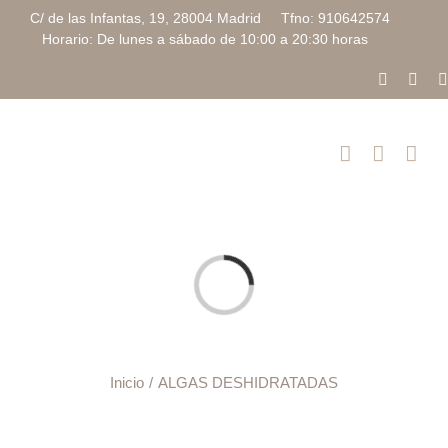
Saltar
C/ de las Infantas, 19, 28004 Madrid Tfno: 910642574
al
Horario: De lunes a sábado de 10:00 a 20:30 horas
contenido
Faceboo
Inst
Cargando...
Inicio
ALGAS DESHIDRATADAS