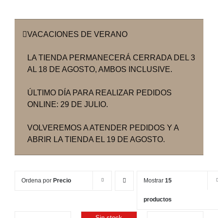
VACACIONES DE VERANO
LA TIENDA PERMANECERÁ CERRADA DEL 3
AL 18 DE AGOSTO, AMBOS INCLUSIVE.
ÚLTIMO DÍA PARA REALIZAR PEDIDOS
ONLINE: 29 DE JULIO.
VOLVEREMOS A ATENDER PEDIDOS Y A
ABRIR LA TIENDA EL 19 DE AGOSTO.
Ordena por
Precio
Mostrar
15
productos
Sin stock