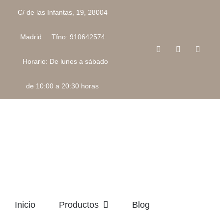
Saltar
C/ de las Infantas, 19, 28004
al
contenido
Madrid Tfno: 910642574
Facebook
Instagram
Corre
electr
Horario: De lunes a sábado
de 10:00 a 20:30 horas
Inicio
Productos
Blog