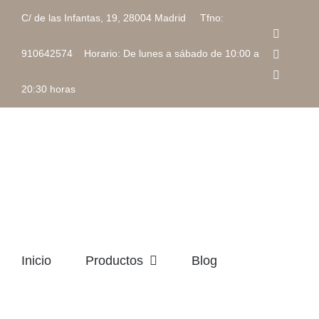
Saltar
C/ de las Infantas, 19, 28004 Madrid Tfno:
al
Faceboo
contenido
Instagra
910642574 Horario: De lunes a sábado de 10:00 a
Correo
electrón
20:30 horas
Inicio
Productos
Blog