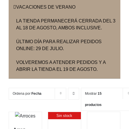
VACACIONES DE VERANO
LA TIENDA PERMANECERÁ CERRADA DEL 3
AL 18 DE AGOSTO, AMBOS INCLUSIVE.
ÚLTIMO DÍA PARA REALIZAR PEDIDOS
ONLINE: 29 DE JULIO.
VOLVEREMOS A ATENDER PEDIDOS Y A
ABRIR LA TIENDA EL 19 DE AGOSTO.
Ordena por
Fecha
Mostrar
15
productos
Sin stock