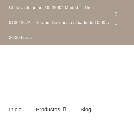
Saltar
C/ de las Infantas, 19, 28004 Madrid Tfno:
al
Faceboo
contenido
Instagra
910642574 Horario: De lunes a sábado de 10:00 a
Correo
electrón
20:30 horas
Inicio
Productos
Blog