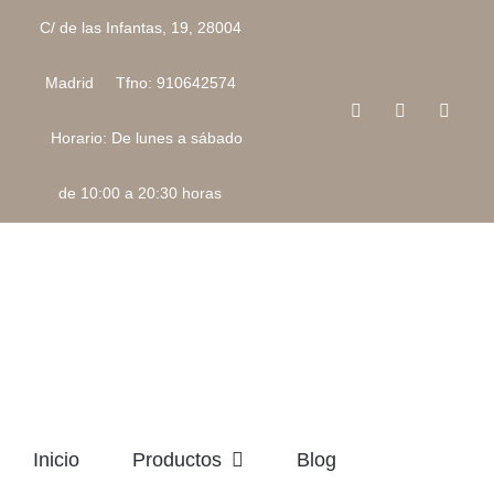
Saltar
C/ de las Infantas, 19, 28004
al
contenido
Madrid Tfno: 910642574
Facebook
Instagram
Corre
electr
Horario: De lunes a sábado
de 10:00 a 20:30 horas
Inicio
Productos
Blog