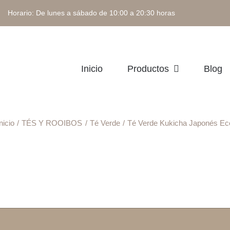
 Horario: De lunes a sábado de 10:00 a 20:30 horas
Inicio
Productos
Blog
nicio
TÉS Y ROOIBOS
Té Verde
Té Verde Kukicha Japonés Ec