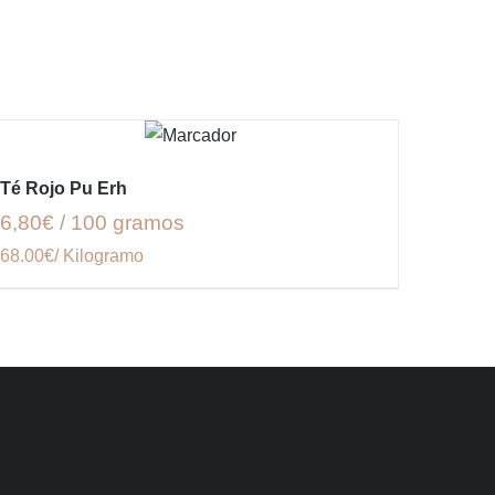
Té Rojo Pu Erh
6,80€ / 100 gramos
68.00€/ Kilogramo