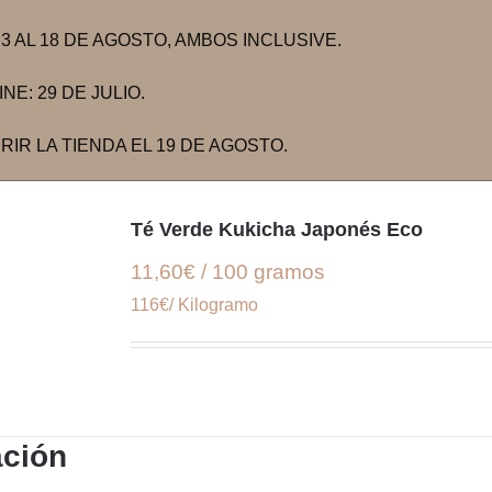
 AL 18 DE AGOSTO, AMBOS INCLUSIVE.
E: 29 DE JULIO.
IR LA TIENDA EL 19 DE AGOSTO.
Té Verde Kukicha Japonés Eco
11,60€ / 100 gramos
116€/ Kilogramo
ación