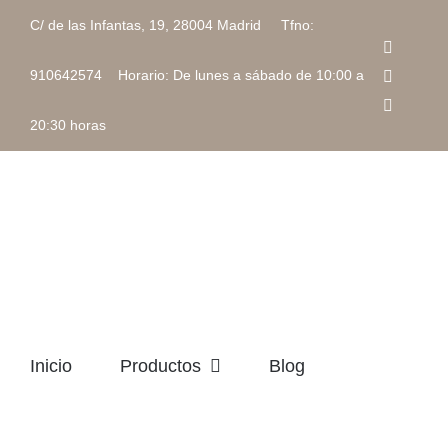
Saltar
C/ de las Infantas, 19, 28004 Madrid Tfno:
al
Faceboo
contenido
Instagra
910642574 Horario: De lunes a sábado de 10:00 a
Correo
electrón
20:30 horas
Inicio
Productos
Blog