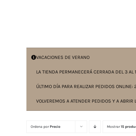
VACACIONES DE VERANO
LA TIENDA PERMANECERÁ CERRADA DEL 3 AL 1
ÚLTIMO DÍA PARA REALIZAR PEDIDOS ONLINE: 2
VOLVEREMOS A ATENDER PEDIDOS Y A ABRIR L
Ordena por
Precio
Mostrar
15 produ