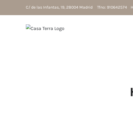
Saltar
C/ de las Infantas, 19, 28004 Madrid Tfno: 910642574 Ho
al
contenido