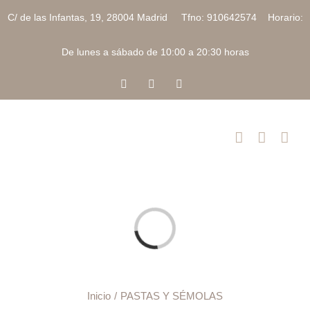
Saltar
C/ de las Infantas, 19, 28004 Madrid Tfno: 910642574 Horario:
al
contenido
De lunes a sábado de 10:00 a 20:30 horas
Facebook
Instagram
Correo
electrónico
Cargando...
Inicio
PASTAS Y SÉMOLAS