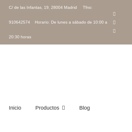
Saltar
C/ de las Infantas, 19, 28004 Madrid Tfno:
al
Faceboo
contenido
Instagra
910642574 Horario: De lunes a sábado de 10:00 a
Correo
electrón
20:30 horas
Inicio
Productos
Blog