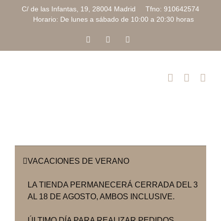
Saltar
C/ de las Infantas, 19, 28004 Madrid Tfno: 910642574
al
Horario: De lunes a sábado de 10:00 a 20:30 horas
contenido
Facebook
Instagram
Correo
electrónico
VACACIONES DE VERANO
LA TIENDA PERMANECERÁ CERRADA DEL 3
AL 18 DE AGOSTO, AMBOS INCLUSIVE.
ÚLTIMO DÍA PARA REALIZAR PEDIDOS