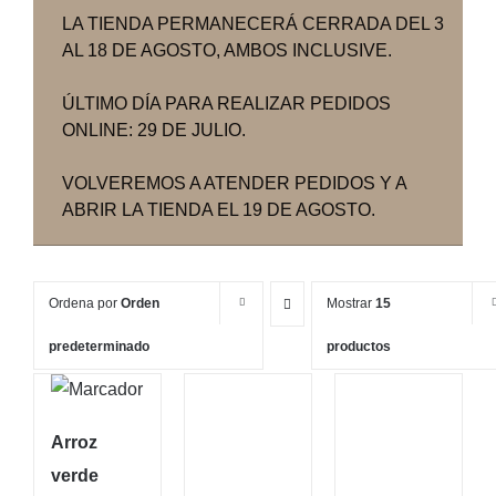
LA TIENDA PERMANECERÁ CERRADA DEL 3
AL 18 DE AGOSTO, AMBOS INCLUSIVE.
ÚLTIMO DÍA PARA REALIZAR PEDIDOS
ONLINE: 29 DE JULIO.
VOLVEREMOS A ATENDER PEDIDOS Y A
ABRIR LA TIENDA EL 19 DE AGOSTO.
Ordena por
Orden
Mostrar
15
predeterminado
productos
Arroz
verde