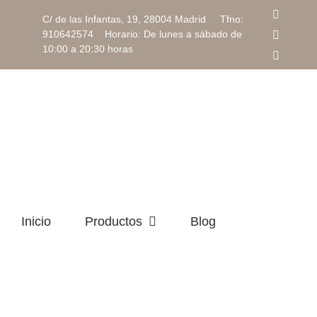
Saltar
Facebo
C/ de las Infantas, 19, 28004 Madrid Tfno:
al
910642574 Horario: De lunes a sábado de
Instagr
contenido
10:00 a 20:30 horas
Correo
electrón
Inicio
Productos
Blog