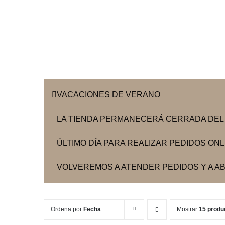
VACACIONES DE VERANO
LA TIENDA PERMANECERÁ CERRADA DEL 3
ÚLTIMO DÍA PARA REALIZAR PEDIDOS ONLIN
VOLVEREMOS A ATENDER PEDIDOS Y A ABR
Ordena por
Fecha
Mostrar
15 produ