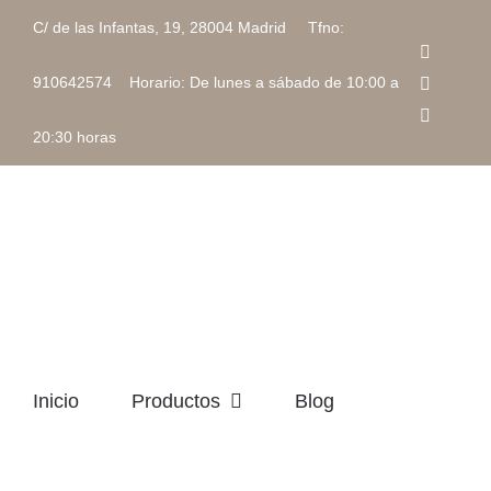
Saltar
C/ de las Infantas, 19, 28004 Madrid Tfno:
al
Faceboo
contenido
Instagra
910642574 Horario: De lunes a sábado de 10:00 a
Correo
electrón
20:30 horas
Inicio
Productos
Blog