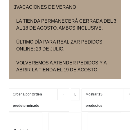
VACACIONES DE VERANO
LA TIENDA PERMANECERÁ CERRADA DEL 3
AL 18 DE AGOSTO, AMBOS INCLUSIVE.
ÚLTIMO DÍA PARA REALIZAR PEDIDOS
ONLINE: 29 DE JULIO.
VOLVEREMOS A ATENDER PEDIDOS Y A
ABRIR LA TIENDA EL 19 DE AGOSTO.
Ordena por
Orden
Mostrar
15
predeterminado
productos