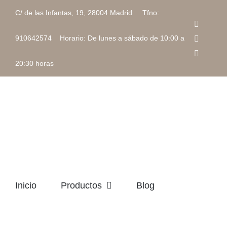
Saltar
C/ de las Infantas, 19, 28004 Madrid Tfno:
al
Faceboo
contenido
Instagra
910642574 Horario: De lunes a sábado de 10:00 a
Correo
electrón
20:30 horas
Inicio
Productos
Blog