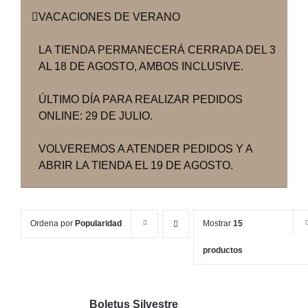
VACACIONES DE VERANO
LA TIENDA PERMANECERÁ CERRADA DEL 3
AL 18 DE AGOSTO, AMBOS INCLUSIVE.
ÚLTIMO DÍA PARA REALIZAR PEDIDOS
ONLINE: 29 DE JULIO.
VOLVEREMOS A ATENDER PEDIDOS Y A
ABRIR LA TIENDA EL 19 DE AGOSTO.
Ordena por
Popularidad
Mostrar
15
productos
Boletus Silvestre