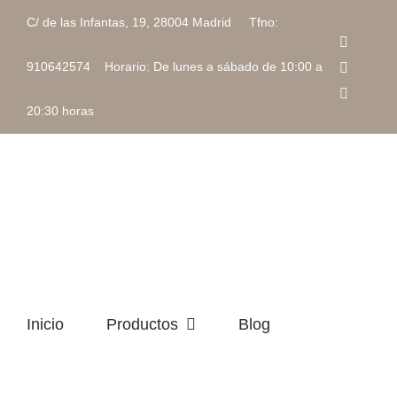
Saltar
C/ de las Infantas, 19, 28004 Madrid Tfno:
al
Faceboo
contenido
Instagra
910642574 Horario: De lunes a sábado de 10:00 a
Correo
electrón
20:30 horas
Inicio
Productos
Blog