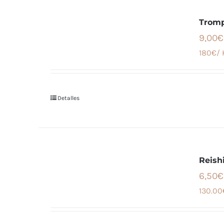
Tromp
9,00€
180€/ 
Detalles
Reish
6,50€
130.00