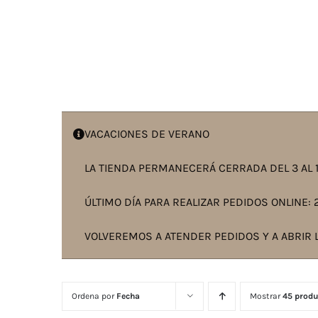
VACACIONES DE VERANO
LA TIENDA PERMANECERÁ CERRADA DEL 3 AL 1
ÚLTIMO DÍA PARA REALIZAR PEDIDOS ONLINE: 2
VOLVEREMOS A ATENDER PEDIDOS Y A ABRIR L
Ordena por
Fecha
Mostrar
45 produ