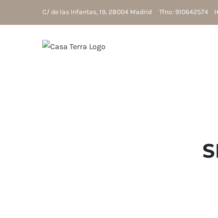
Saltar
C/ de las Infantas, 19, 28004 Madrid Tfno: 910642574 Ho
al
contenido
S