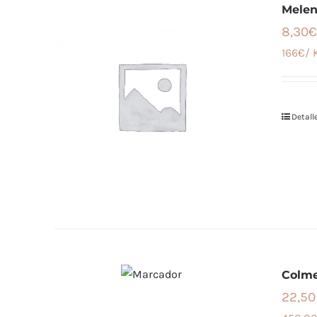
Melen
8,30€
166€/ 
Detall
Colme
22,50