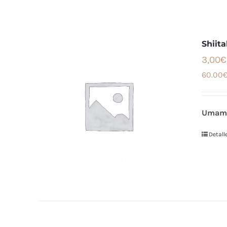
Shiit
3,00€
60.00€
Umami 
Detall