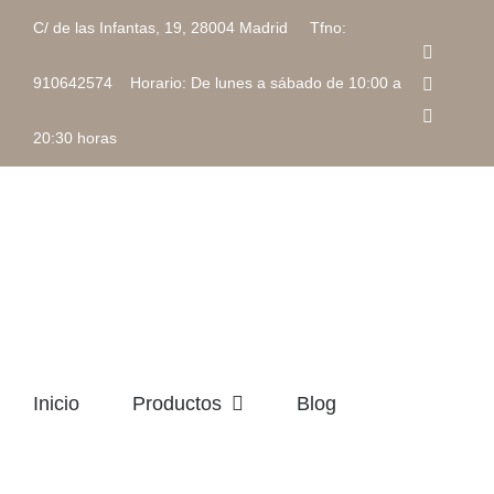
Saltar
C/ de las Infantas, 19, 28004 Madrid Tfno:
al
Faceboo
contenido
Instagra
910642574 Horario: De lunes a sábado de 10:00 a
Correo
electrón
20:30 horas
Inicio
Productos
Blog