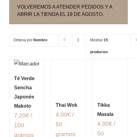
VOLVEREMOS A ATENDER PEDIDOS Y A
ABRIR LA TIENDA EL 19 DE AGOSTO.
Ordena por
Nombre
Mostrar
15
productos
Té Verde
Sencha
Japonés
Thai Wok
Tikka
Makoto
4,00€ /
Masala
7,20€ /
4,00€ /
50
100
50
gramos
gramos