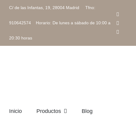
Saltar
C/ de las Infantas, 19, 28004 Madrid Tfno:
al
Faceboo
contenido
Instagra
910642574 Horario: De lunes a sábado de 10:00 a
Correo
electrón
20:30 horas
Inicio
Productos
Blog