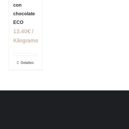
con
chocolate
ECO
13,40€ /
Kilogramo
Detalles