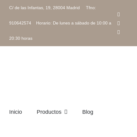
Saltar
C/ de las Infantas, 19, 28004 Madrid Tfno:
al
Faceboo
contenido
Instagra
910642574 Horario: De lunes a sábado de 10:00 a
Correo
electrón
20:30 horas
Inicio
Productos
Blog