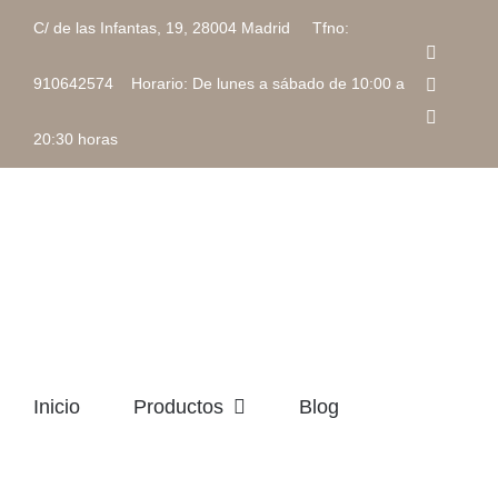
Saltar
C/ de las Infantas, 19, 28004 Madrid Tfno:
al
Faceboo
contenido
Instagra
910642574 Horario: De lunes a sábado de 10:00 a
Correo
electrón
20:30 horas
Inicio
Productos
Blog