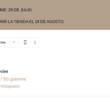
E: 29 DE JULIO.
IR LA TIENDA EL 19 DE AGOSTO.
ctos
ecias
 / 50 gramos
/ Kilogramo