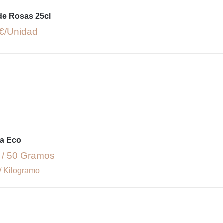
de Rosas 25cl
€
ea Eco
 / 50 Gramos
/ Kilogramo