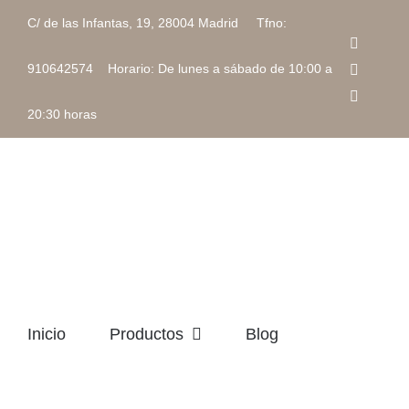
Saltar
C/ de las Infantas, 19, 28004 Madrid Tfno:
al
Faceboo
contenido
Instagra
910642574 Horario: De lunes a sábado de 10:00 a
Correo
electrón
20:30 horas
Inicio
Productos
Blog