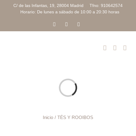
Saltar
C/ de las Infantas, 19, 28004 Madrid Tfno: 910642574
al
Horario: De lunes a sábado de 10:00 a 20:30 horas
contenido
Facebook
Instagram
Correo
electrónico
Cargando...
Inicio
TÉS Y ROOIBOS