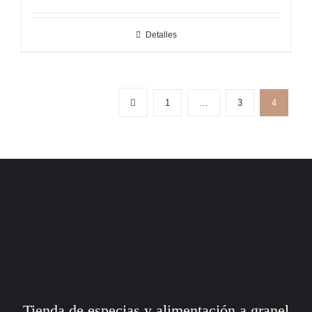
Detalles
1
…
3
4
Tienda de especias y alimentación a granel