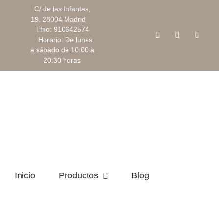
Saltar
C/ de las Infantas,
al
19, 28004 Madrid
Tfno: 910642574
contenido
Facebook
Instagram
Corre
Horario: De lunes
electr
a sábado de 10:00 a
20:30 horas
Inicio
Productos
Blog