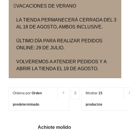
VACACIONES DE VERANO
LA TIENDA PERMANECERÁ CERRADA DEL 3
AL 18 DE AGOSTO, AMBOS INCLUSIVE.
ÚLTIMO DÍA PARA REALIZAR PEDIDOS
ONLINE: 29 DE JULIO.
VOLVEREMOS A ATENDER PEDIDOS Y A
ABRIR LA TIENDA EL 19 DE AGOSTO.
Ordena por
Orden
Mostrar
15
predeterminado
productos
Achiote molido