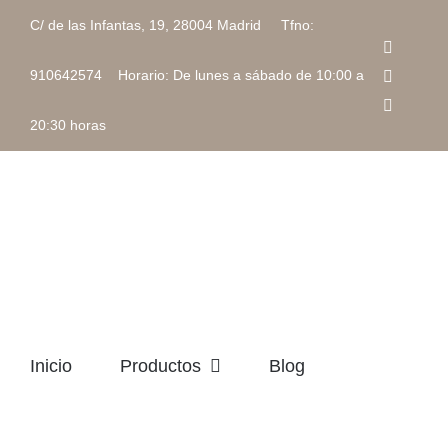
Saltar
C/ de las Infantas, 19, 28004 Madrid Tfno:
al
Faceboo
contenido
Instagra
910642574 Horario: De lunes a sábado de 10:00 a
Correo
electrón
20:30 horas
Inicio
Productos
Blog