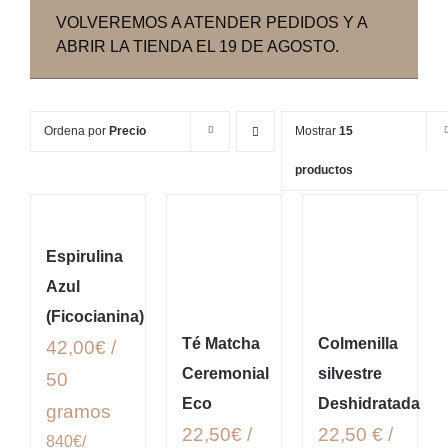
VOLVEREMOS A ATENDER PEDIDOS Y A
ABRIR LA TIENDA EL 19 DE AGOSTO.
Ordena por
Precio
Mostrar
15
productos
Espirulina
Azul
(Ficocianina)
Té Matcha
Colmenilla
42,00€ /
Ceremonial
silvestre
50
Eco
Deshidratada
gramos
22,50€ /
22,50 € /
840€/