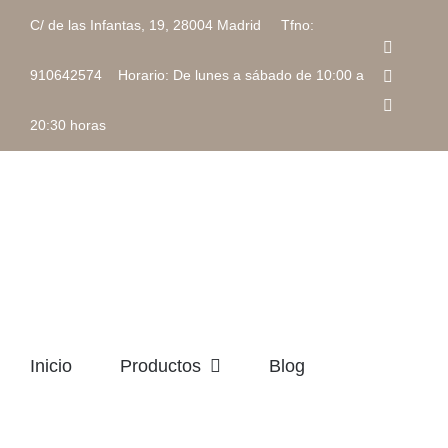
Saltar
C/ de las Infantas, 19, 28004 Madrid Tfno:
al
Faceboo
contenido
Instagra
910642574 Horario: De lunes a sábado de 10:00 a
Correo
electrón
20:30 horas
Inicio
Productos
Blog