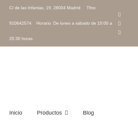
Saltar
C/ de las Infantas, 19, 28004 Madrid Tfno:
al
Faceboo
contenido
Instagra
910642574 Horario: De lunes a sábado de 10:00 a
Correo
electrón
20:30 horas
Inicio
Productos
Blog