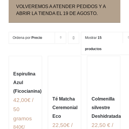
VOLVEREMOS A ATENDER PEDIDOS Y A
ABRIR LA TIENDA EL 19 DE AGOSTO.
Ordena por
Precio
Mostrar
15
productos
Espirulina
Azul
(Ficocianina)
Té Matcha
Colmenilla
42,00€ /
Ceremonial
silvestre
50
Eco
Deshidratada
gramos
22,50€ /
22,50 € /
840€/