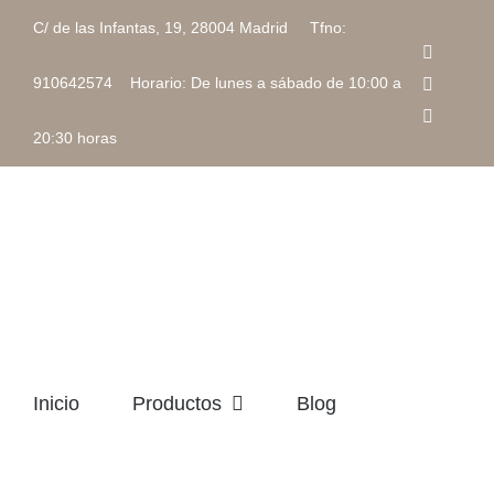
Saltar
C/ de las Infantas, 19, 28004 Madrid Tfno:
al
Faceboo
contenido
Instagra
910642574 Horario: De lunes a sábado de 10:00 a
Correo
electrón
20:30 horas
Inicio
Productos
Blog